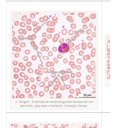
Foto O
2. Sangue – Distensão do tecido sanguíneo destacando um
eosinófilo, plaquetas e hemácias. Coloração Giemsa.