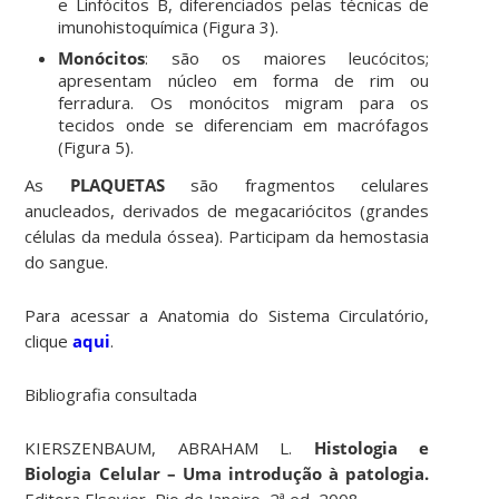
e Linfócitos B, diferenciados pelas técnicas de
imunohistoquímica (Figura 3).
Monócitos
: são os maiores leucócitos;
apresentam núcleo em forma de rim ou
ferradura. Os monócitos migram para os
tecidos onde se diferenciam em macrófagos
(Figura 5).
As
PLAQUETAS
são fragmentos celulares
anucleados, derivados de megacariócitos (grandes
células da medula óssea). Participam da hemostasia
do sangue.
Para acessar a Anatomia do Sistema Circulatório,
clique
aqui
.
Bibliografia consultada
KIERSZENBAUM, ABRAHAM L.
Histologia e
Biologia Celular – Uma introdução à patologia.
Editora Elsevier, Rio de Janeiro, 2ª ed, 2008