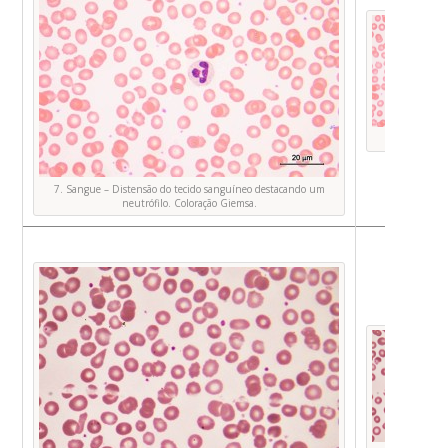
Foto O
7. Sangue – Distensão do tecido sanguíneo destacando um
neutrófilo. Coloração Giemsa.