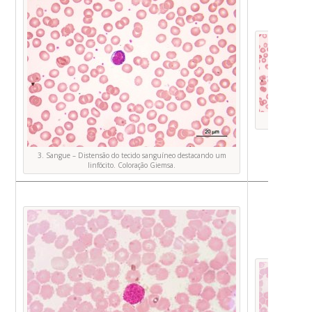
Foto O
3. Sangue – Distensão do tecido sanguíneo destacando um
linfócito. Coloração Giemsa.