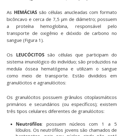
As
HEMÁCIAS
são células anucleadas com formato
bicôncavo e cerca de 7,5 µm de diâmetro; possuem
a proteína hemoglobina, responsável pelo
transporte de oxigênio e dióxido de carbono no
sangue (Figura 1).
Os
LEUCÓCITOS
são células que participam do
sistema imunológico do indivíduo; são produzidos na
medula óssea hematógena e utilizam o sangue
como meio de transporte. Estão divididos em
granulócitos e agranulócitos:
Os granulócitos possuem grânulos citoplasmáticos
primários e secundários (ou específicos); existem
três tipos celulares diferentes de granulócitos:
Neutrófilos
: possuem núcleos com 1 a 5
lóbulos. Os neutrófilos jovens são chamados de
bastonetes, pois seu núcleo ainda não está