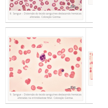
Foto O
8. Sangue – Distensão do tecido sanguíneo destacando hemácias
alteradas. Coloração Giemsa.
Foto O
9. Sangue – Distensão do tecido sanguíneo destacando hemácias
alteradas na eritroblastose fetal. Coloração Giemsa.