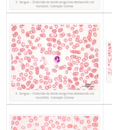
5. Sangue – Distensão do tecido sanguíneo destacando um
monócito. Coloração Giemsa.
Foto O
6. Sangue – Distensão do tecido sanguíneo destacando um
neutrófilo. Coloração Giemsa.