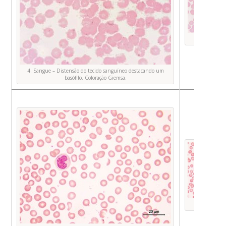
Foto O
4. Sangue – Distensão do tecido sanguíneo destacando um
basófilo. Coloração Giemsa.
Foto O