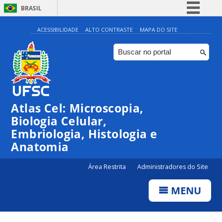
BRASIL
Simplifique!
ACESSIBILIDADE
ALTO CONTRASTE
MAPA DO SITE
Comunica BR
Participe
Acesso à informação
Legislação
Atlas Cel: Microscopia,
Canais
Biologia Celular,
Embriologia, Histologia e
Anatomia
Área Restrita
Administradores do Site
MENU