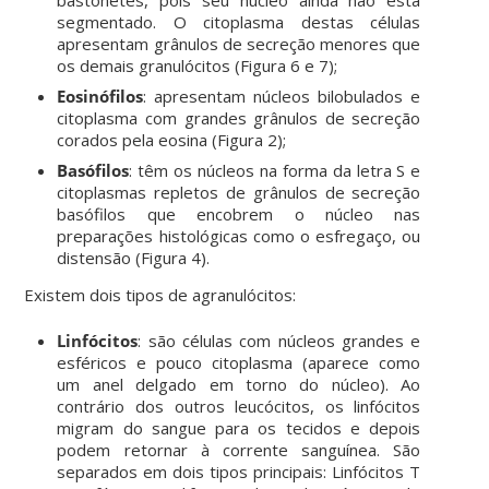
segmentado. O citoplasma destas células
apresentam grânulos de secreção menores que
os demais granulócitos (Figura 6 e 7);
Eosinófilos
: apresentam núcleos bilobulados e
citoplasma com grandes grânulos de secreção
corados pela eosina (Figura 2);
Basófilos
: têm os núcleos na forma da letra S e
citoplasmas repletos de grânulos de secreção
basófilos que encobrem o núcleo nas
preparações histológicas como o esfregaço, ou
distensão (Figura 4).
Existem dois tipos de agranulócitos:
Linfócitos
: são células com núcleos grandes e
esféricos e pouco citoplasma (aparece como
um anel delgado em torno do núcleo). Ao
contrário dos outros leucócitos, os linfócitos
migram do sangue para os tecidos e depois
podem retornar à corrente sanguínea. São
separados em dois tipos principais: Linfócitos T