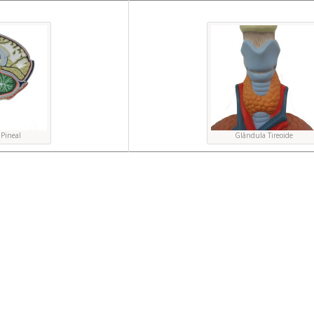
Pineal
Glândula Tireoide