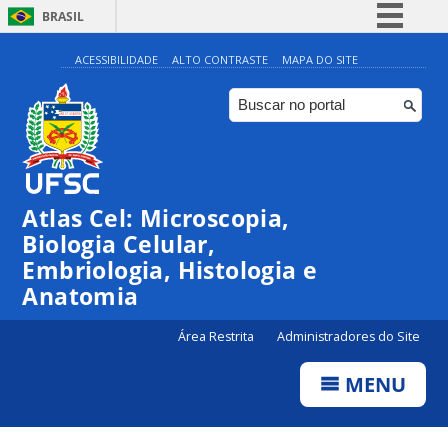
BRASIL
Simplifique!
ACESSIBILIDADE
ALTO CONTRASTE
MAPA DO SITE
Comunica BR
Participe
Acesso à informação
Legislação
Atlas Cel: Microscopia,
Canais
Biologia Celular,
Embriologia, Histologia e
Anatomia
Área Restrita
Administradores do Site
MENU