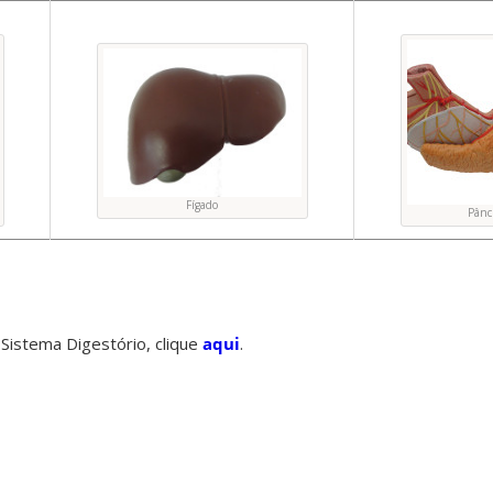
Fígado
Pânc
 Sistema Digestório, clique
aqui
.