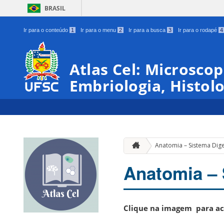
BRASIL
Ir para o conteúdo
1
Ir para o menu
2
Ir para a busca
3
Ir para o rodapé
4
Atlas Cel: Microscop
Embriologia, Histol
Anatomia – Sistema Dig
Anatomia – 
Clique na imagem para ac