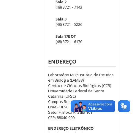
Sala 2
(48) 3721 - 7143
Sala 3
(48) 3721 - 5226
Sala 7/BOT
(48) 3721 - 6170
ENDEREÇO
Laboratório Multiusuário de Estudos
em Biologia (LAMEB)
Centro de Ciências Biológicas (CCB)
Universidade Federal de Santa
Catarina (UFSC)
Campus Reitor João David Ferreira
Lima - UFSC
Setor F, Bloco A, Sala 101
CEP: 88040-900
ENDEREÇO ELETRÔNICO