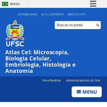
BRASIL
Simplifique!
ACESSIBILIDADE
ALTO CONTRASTE
MAPA DO SITE
Comunica BR
Participe
Acesso à informação
Legislação
Atlas Cel: Microscopia,
Canais
Biologia Celular,
Embriologia, Histologia e
Anatomia
Área Restrita
Administradores do Site
MENU