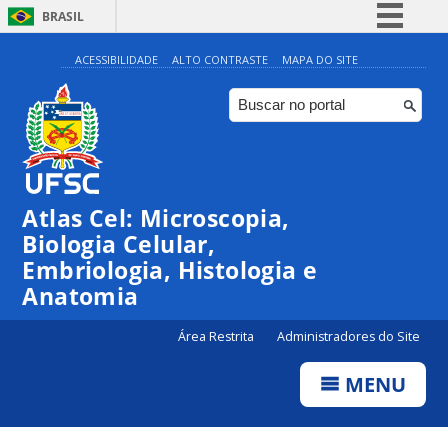
BRASIL
Simplifique!
ACESSIBILIDADE
ALTO CONTRASTE
MAPA DO SITE
Comunica BR
Participe
Acesso à informação
Legislação
Atlas Cel: Microscopia,
Canais
Biologia Celular,
Embriologia, Histologia e
Anatomia
Área Restrita
Administradores do Site
MENU