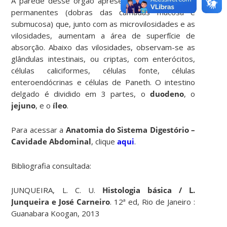
A parede desse órgão apresenta também pregas
permanentes (dobras das camadas mucosa e
submucosa) que, junto com as microvilosidades e as
vilosidades, aumentam a área de superfície de
absorção. Abaixo das vilosidades, observam-se as
glândulas intestinais, ou criptas, com enterócitos,
células caliciformes, células fonte, células
enteroendócrinas e células de Paneth. O intestino
delgado é dividido em 3 partes, o
duodeno
, o
jejuno
, e o
íleo
.
Para acessar a
Anatomia do Sistema Digestório –
Cavidade Abdominal
, clique
aqui
.
Bibliografia consultada:
JUNQUEIRA, L. C. U.
Histologia básica / L.
Junqueira e José Carneiro
. 12ª ed, Rio de Janeiro :
Guanabara Koogan, 2013