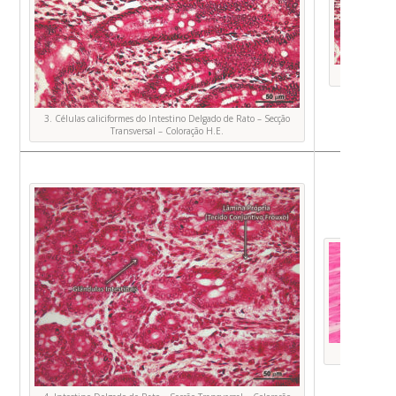
Foto 
3. Células caliciformes do Intestino Delgado de Rato – Secção
Transversal – Coloração H.E.
Foto 