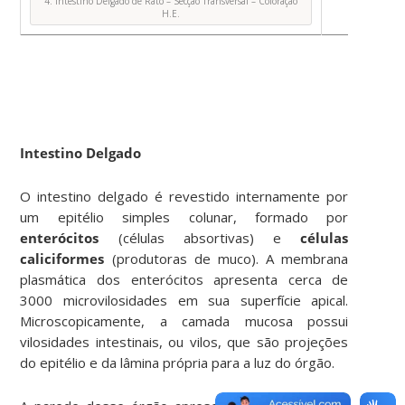
4. Intestino Delgado de Rato – Secção Transversal – Coloração
H.E.
Intestino Delgado
O intestino delgado é revestido internamente por
um epitélio simples colunar, formado por
enterócitos
(células absortivas) e
células
caliciformes
(produtoras de muco). A membrana
plasmática dos enterócitos apresenta cerca de
3000 microvilosidades em sua superfície apical.
Microscopicamente, a camada mucosa possui
vilosidades intestinais, ou vilos, que são projeções
do epitélio e da lâmina própria para a luz do órgão.