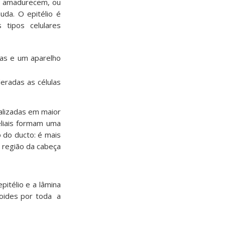
s amadurecem, ou
uda. O epitélio é
 tipos celulares
ulas e um aparelho
deradas as células
calizadas em maior
teliais formam uma
o do ducto: é mais
a região da cabeça
pitélio e a lâmina
zoides por toda a