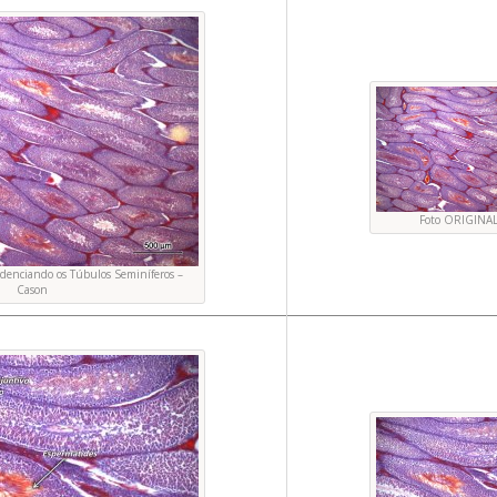
Foto ORIGINA
videnciando os Túbulos Seminíferos –
Cason