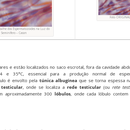
Foto ORIGINA
Detalhe dos Espermatozoides na Luz do
 Seminífero – Cason
res e estão localizados no saco escrotal, fora da cavidade abd
34 e 35°C, essencial para a produção normal de esper
culo é envolto pela
túnica albugínea
que se torna espessa na
testicular
, onde se localiza a
rede testicular
(ou
rete test
 em aproximadamente 300
lóbulos
, onde cada lóbulo contem