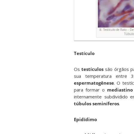
8. Testículo de Rato – 
Túbulo
Testículo
Os
testículos
são órgãos pa
sua temperatura entre 
espermatogênese
. O testí
para formar o
mediastino 
internamente subdividido
túbulos seminíferos
.
Epidídimo