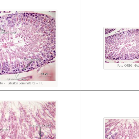
Foto ORIGINA
ato – Túbulos Seminíferos – HE