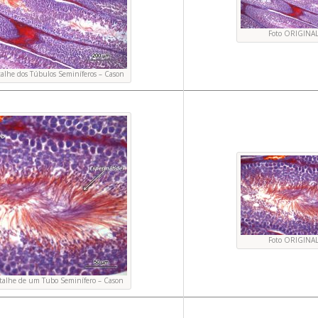
Foto ORIGINA
etalhe dos Túbulos Seminíferos – Cason
Foto ORIGINA
Detalhe de um Tubo Seminífero – Cason