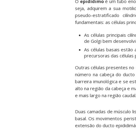
O
epidídimo
é um tubo eno
seja, adquirem a sua motili
pseudo-estratificado cilínd
fundamentais: as células princ
As células principais ci
de Golgi bem desenvolvi
As células basais estão 
precursoras das células p
Outras células presentes no 
número na cabeça do ducto 
barreira imunológica e se es
alto na região da cabeça e m
e mais largo na região caudal
Duas camadas de músculo liso
basal. Os movimentos perist
extensão do ducto epididimár