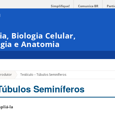
Simplifique!
Comunica BR
Parti
ia, Biologia Celular,
ogia e Anatomia
produtor
Testículo – Túbulos Seminíferos
 Túbulos Seminíferos
pliá-la