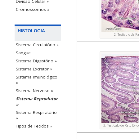
Divisão Celular »
Cromossomos »
HISTOLOGIA
2. Testículo de R
Sistema Circulatório »
Sangue
Sistema Digestório »
Sistema Excretor »
Sistema Imunológico
»
Sistema Nervoso »
Sistema Reprodutor
»
Sistema Respiratório
»
3. Testículo de Rato Evi
Tipos de Tecidos »