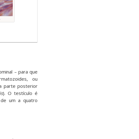
L
ominal – para que
matozoides, ou
 parte posterior
is
). O testículo é
 de um a quatro