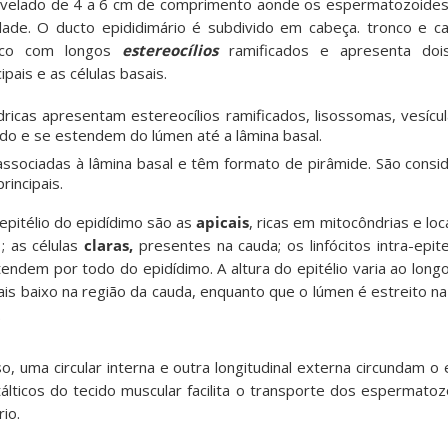
velado de 4 a 6 cm de comprimento aonde os espermatozoide
dade. O ducto epididimário é subdivido em cabeça. tronco e ca
rico com longos
estereocílios
ramificados e apresenta dois
ipais e as células basais.
líndricas apresentam estereocílios ramificados, lisossomas, vesíc
do e se estendem do lúmen até a lâmina basal.
associadas à lâmina basal e têm formato de pirâmide. São consi
rincipais.
epitélio do epidídimo são as
apicais
, ricas em mitocôndrias e lo
; as células
claras,
presentes na cauda; os linfócitos intra-epi
tendem por todo do epidídimo. A altura do epitélio varia ao long
ais baixo na região da cauda, enquanto que o lúmen é estreito n
.
, uma circular interna e outra longitudinal externa circundam o e
álticos do tecido muscular facilita o transporte dos espermato
io.