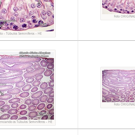
Foto ORIGINA
ato – Túbulos Seminíferos – HE
Foto ORIGINA
denciando os Túbulos Seminíferos – HE