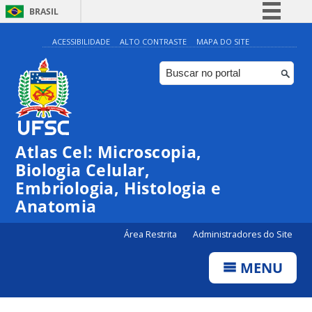
BRASIL
Simplifique!
ACESSIBILIDADE
ALTO CONTRASTE
MAPA DO SITE
Comunica BR
Participe
Acesso à informação
Legislação
Atlas Cel: Microscopia,
Canais
Biologia Celular,
Embriologia, Histologia e
Anatomia
Área Restrita
Administradores do Site
MENU