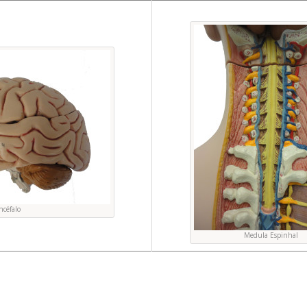
ncéfalo
Medula Espinhal