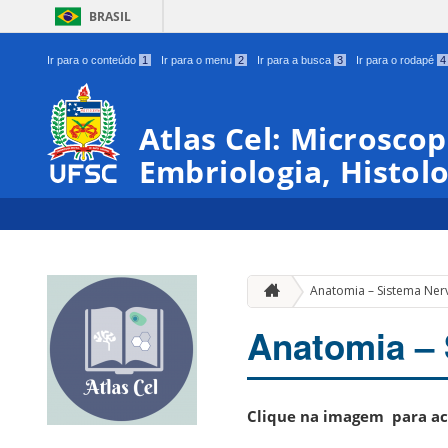
BRASIL
Ir para o conteúdo
1
Ir para o menu
2
Ir para a busca
3
Ir para o rodapé
4
Atlas Cel: Microscop
Embriologia, Histol
Anatomia – Sistema Ne
Anatomia –
Clique na imagem para ac