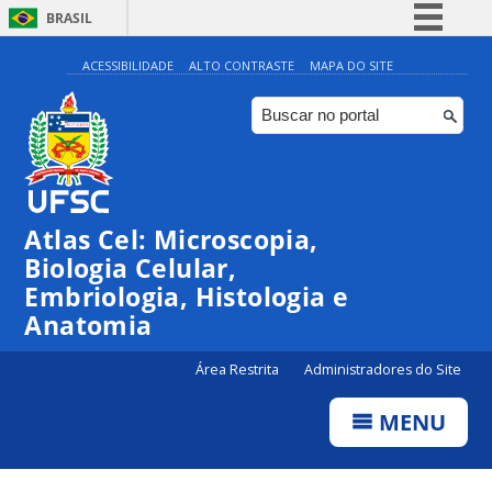
BRASIL
Simplifique!
ACESSIBILIDADE
ALTO CONTRASTE
MAPA DO SITE
Comunica BR
Participe
Acesso à informação
Legislação
Atlas Cel: Microscopia,
Canais
Biologia Celular,
Embriologia, Histologia e
Anatomia
Área Restrita
Administradores do Site
MENU