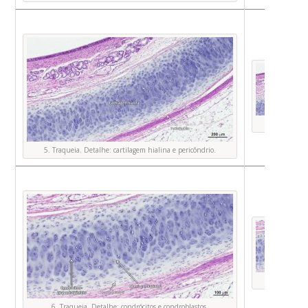
Foto O
5. Traqueia. Detalhe: cartilagem hialina e pericôndrio.
Foto O
6. Traqueia. Detalhe: condrócitos e condroblastos.