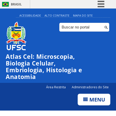
BRASIL
Simplifique!
ACESSIBILIDADE
ALTO CONTRASTE
MAPA DO SITE
Comunica BR
Participe
Acesso à informação
Legislação
Atlas Cel: Microscopia,
Canais
Biologia Celular,
Embriologia, Histologia e
Anatomia
Área Restrita
Administradores do Site
MENU