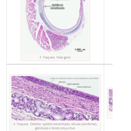
Foto O
3. Traqueia. Visão geral.
Foto O
4. Traqueia. Detalhe: epitélio estratificado, células caliciformes,
glândulas e tecido conjuntivo.