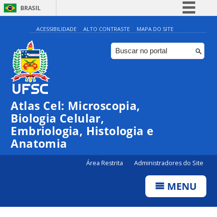
BRASIL
Simplifique!
ACESSIBILIDADE
ALTO CONTRASTE
MAPA DO SITE
Comunica BR
Participe
Acesso à informação
Legislação
Atlas Cel: Microscopia,
Canais
Biologia Celular,
Embriologia, Histologia e
Anatomia
Área Restrita
Administradores do Site
MENU