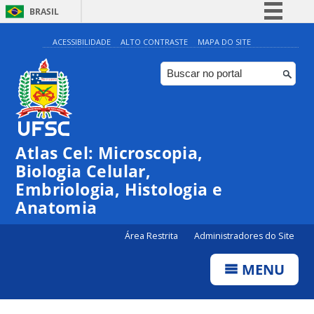
BRASIL
Simplifique!
ACESSIBILIDADE
ALTO CONTRASTE
MAPA DO SITE
Comunica BR
Participe
Acesso à informação
Legislação
Atlas Cel: Microscopia,
Canais
Biologia Celular,
Embriologia, Histologia e
Anatomia
Área Restrita
Administradores do Site
MENU