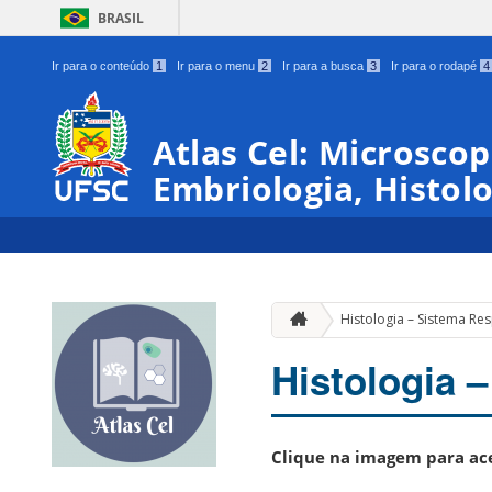
BRASIL
Ir para o conteúdo
1
Ir para o menu
2
Ir para a busca
3
Ir para o rodapé
4
Atlas Cel: Microscop
Embriologia, Histol
Histologia – Sistema Res
Histologia 
Clique na imagem para ace