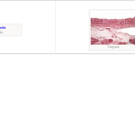
ão
Traqueia