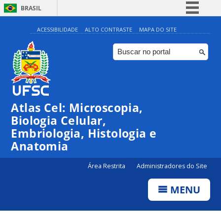
BRASIL
Simplifique!
ACESSIBILIDADE
ALTO CONTRASTE
MAPA DO SITE
Comunica BR
Participe
Acesso à informação
Legislação
Atlas Cel: Microscopia,
Canais
Biologia Celular,
Embriologia, Histologia e
Anatomia
Área Restrita
Administradores do Site
MENU