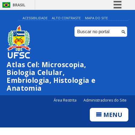
BRASIL
Simplifique!
ACESSIBILIDADE
ALTO CONTRASTE
MAPA DO SITE
Comunica BR
Participe
Acesso à informação
Legislação
Atlas Cel: Microscopia,
Canais
Biologia Celular,
Embriologia, Histologia e
Anatomia
Área Restrita
Administradores do Site
MENU